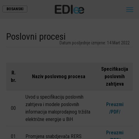

BOSANSKI
Poslovni procesi
Datum posljednje izmjene: 14 Mart 2022
POČETNA
Specifikacija
R.
Naziv poslovnog procesa
poslovnih
O NAMA
br.
zahtjeva
DOKUMENTI EDI STANDARDA
Uvod u specifikaciju poslovnih
POSLOVNI PROCESI
zahtjeva i modele poslovnih
Preuzmi
00
informacija maloprodajnog tržišta
/PDF/
ŠEME XML PORUKA
električne energije u BiH
KORISNI LINKOVI
Preuzmi
01
Promjena snabdjevača RERS