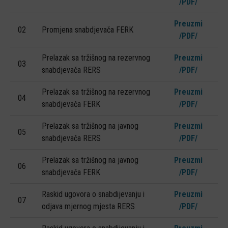
/PDF/
KONTAKT
Preuzmi
IZJAVA O ODGOVORNOSTI
02
Promjena snabdjevača FERK
/PDF/
Prelazak sa tržišnog na rezervnog
Preuzmi
03
snabdjevača RERS
/PDF/
Prelazak sa tržišnog na rezervnog
Preuzmi
04
snabdjevača FERK
/PDF/
Prelazak sa tržišnog na javnog
Preuzmi
05
snabdjevača RERS
/PDF/
Prelazak sa tržišnog na javnog
Preuzmi
06
snabdjevača FERK
/PDF/
Raskid ugovora o snabdijevanju i
Preuzmi
07
odjava mjernog mjesta RERS
/PDF/