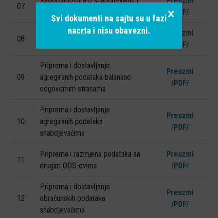
Raskid ugovora o snabdijevanju i
Preuzmi
07
×
odjava mjernog mjesta FERK
/PDF/
Svi dokumenti na sajtu su u fazi
nacrta i nisu obavezni.
Elektroenergetska saglasnost i
Preuzmi
08
ugovor o priključenju FERK
/PDF/
Priprema i dostavljanje
Preuzmi
09
agregiranih podataka balansno
/PDF/
odgovornim stranama
Priprema i dostavljanje
Preuzmi
10
agregiranih podataka
/PDF/
snabdjevačima
Priprema i razmjena podataka sa
Preuzmi
11
drugim ODS-ovima
/PDF/
Priprema i dostavljanje
Preuzmi
12
obračunskih podataka
/PDF/
snabdjevačima