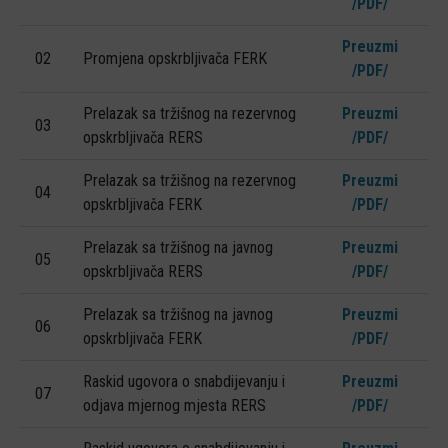
/PDF/
KONTAKT
Preuzmi
IZJAVA O ODGOVORNOSTI
02
Promjena opskrbljivača FERK
/PDF/
Prelazak sa tržišnog na rezervnog
Preuzmi
03
opskrbljivača RERS
/PDF/
Prelazak sa tržišnog na rezervnog
Preuzmi
04
opskrbljivača FERK
/PDF/
Prelazak sa tržišnog na javnog
Preuzmi
05
opskrbljivača RERS
/PDF/
Prelazak sa tržišnog na javnog
Preuzmi
06
opskrbljivača FERK
/PDF/
Raskid ugovora o snabdijevanju i
Preuzmi
07
odjava mjernog mjesta RERS
/PDF/