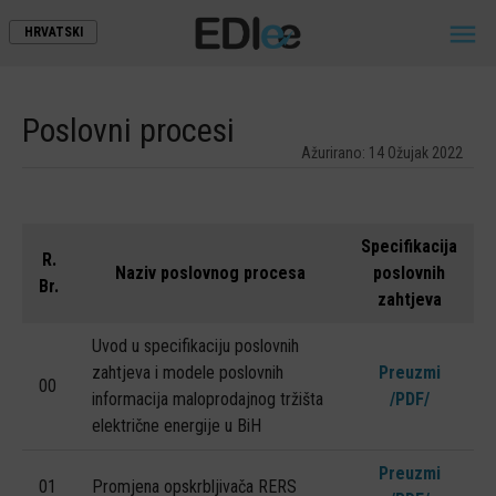

HRVATSKI
Poslovni procesi
Ažurirano: 14 Ožujak 2022
POČETNA
Specifikacija
R.
Naziv poslovnog procesa
poslovnih
O NAMA
Br.
zahtjeva
DOKUMENTI EDI STANDARDA
Uvod u specifikaciju poslovnih
POSLOVNI PROCESI
zahtjeva i modele poslovnih
Preuzmi
00
informacija maloprodajnog tržišta
/PDF/
ŠEME XML PORUKA
električne energije u BiH
KORISNI LINKOVI
Preuzmi
01
Promjena opskrbljivača RERS