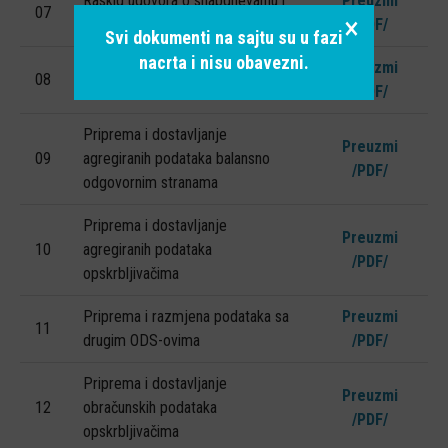
Raskid ugovora o snabdijevanju i
Preuzmi
07
×
odjava mjernog mjesta FERK
/PDF/
Svi dokumenti na sajtu su u fazi
nacrta i nisu obavezni.
Elektroenergetska suglasnost i
Preuzmi
08
ugovor o priključenju FERK
/PDF/
Priprema i dostavljanje
Preuzmi
09
agregiranih podataka balansno
/PDF/
odgovornim stranama
Priprema i dostavljanje
Preuzmi
10
agregiranih podataka
/PDF/
opskrbljivačima
Priprema i razmjena podataka sa
Preuzmi
11
drugim ODS-ovima
/PDF/
Priprema i dostavljanje
Preuzmi
12
obračunskih podataka
/PDF/
opskrbljivačima