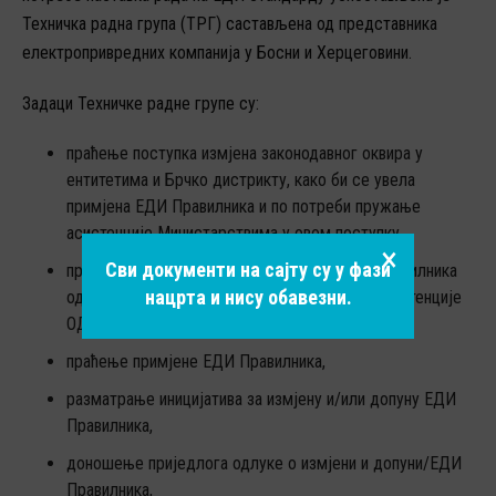
КОНТАКТ
Техничка радна група (ТРГ) састављена од представника
електропривредних компанија у Босни и Херцеговини.
ИЗЈАВА О ОДГОВОРНОСТИ
Задаци Техничке радне групе су:
праћење поступка измјена законодавног оквира у
ентитетима и Брчко дистрикту, како би се увела
примјена ЕДИ Правилника и по потреби пружање
асистенције Министарствима у овом поступку,
×
Сви документи на сајту су у фази
праћење поступка израде и усвајања ЕДИ Правилника
нацрта и нису обавезни.
од стране ОДС-ова и по потреби пружање асистенције
ОДС-овима и Регулаторним комисијама,
праћење примјене ЕДИ Правилника,
разматрање иницијатива за измјену и/или допуну ЕДИ
Правилника,
доношење приједлога одлуке о измјени и допуни/ЕДИ
Правилника,