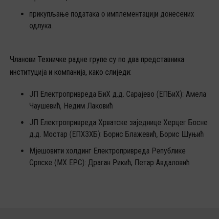
прикупљање података о имплементацији донесених
одлука.
Чланови Техничке радне групе су по два представника
институција и компанија, како слиједи:
ЈП Електропривреда БиХ д.д. Сарајево (ЕПБиХ): Амела
Чаушевић, Недим Лаковић
ЈП Електропривреда Хрватске заједнице Херцег Босне
д.д. Мостар (ЕПХЗХБ): Борис Блажевић, Борис Шуњић
Мјешовити холдинг Електропривреда Републике
Српске (МХ ЕРС): Драган Рикић, Петар Авдаловић