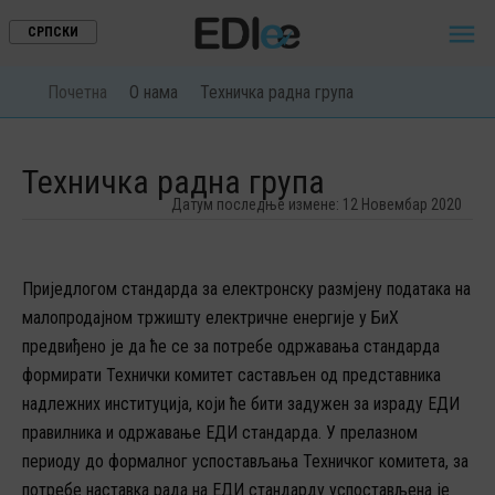

СРПСКИ
Почетна
O нама
Техничка радна група
Техничка радна група
Датум последње измене: 12 Новембар 2020
ПОЧЕТНА
O НАМА
Приједлогом стандарда за електронску размјену података на
малопродајном тржишту електричне енергије у БиХ
ДОКУМЕНТИ ЕДИ СТАНДАРДА
предвиђено је да ће се за потребе одржавања стандарда
ПОСЛОВНИ ПРОЦЕСИ
формирати Технички комитет састављен од представника
надлежних институција, који ће бити задужен за израду ЕДИ
ШЕМЕ XML ПОРУКА
правилника и одржавање ЕДИ стандарда. У прелазном
КОРИСНИ ЛИНКОВИ
периоду до формалног успостављања Техничког комитета, за
потребе наставка рада на ЕДИ стандарду успостављена је